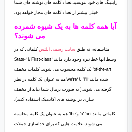
رایتینگ های خود بنویسید،تعداد کلمه های نوشته های شما
خیلی بیشتر از تعداد کلمه های مجاز خواهد بود.
آیا همه کلمه ها به یک شیوه شمرده
می شوند؟
متاسفانه، نه!طبق
سایت رسمی آیلتس
کلماتی که در
وسط آنها خط تیره وجود دارد مانند ‘First-class’یا ‘State-
of-the-art’ یک کلمه محسوب می شوند. کلمات مخفف
شده مانند ‘I’ll’ یا ‘we’re’هم به عنوان یک کلمه در نظر
گرفته می شوند.( به صورت نرمال شما نباید از مخفف
سازی در نوشته های آکادمیک استفاده کنید).
کلماتی مانند ‘a’ ‘an’ و‘the’ هم به عنوان یک کلمه محاسبه
می شوند. علامت هایی که برای جداسازی جملات