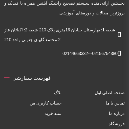
نخستین ارائه‌دهنده‌ سیستم تصحیح رایتینگ آیلتس همراه با فیدبک و
بروزترین مقالات و دوره‌های آموزشی
شعبه 1: بهارستان خیابان 16متری پلاک 210 شعبه 2: اکباتان فاز
2 مجتمع گلهای جنوبی واحد 210
02156754380---02144663332
فهرست سفارشی
صفحه اصلی اول
بلاگ
تماس با ما
حساب کاربری من
درباره ما
سبد خرید
فروشگاه