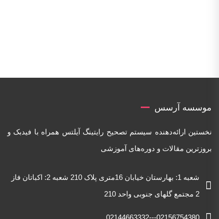
موسسه آرسس
نخستین ارائه‌دهنده‌ سیستم تصحیح رایتینگ آیلتس همراه با فیدبک و
بروزترین مقالات و دوره‌های آموزشی
شعبه 1: بهارستان خیابان 16متری پلاک 210 شعبه 2: اکباتان فاز
2 مجتمع گلهای جنوبی واحد 210
02156754380---02144663332