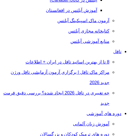
آموزش آیلتس در افغانستان
آزمون ماک اسپیکینگ آیلتس
کتابخانه مجازی آیلتس
منابع آموزشی آیلتس
تافل
8 تا از بهترین اساتید تافل در ایران + اطلاعات
مراکز ماک تافل | برگزاری آزمون آزمایشی تافل ورژن
جدید 2026
چه تغییری در تافل 2026 ایجاد شده؟ بررسی دقیق فرمت
جدید
دوره های آموزشی
آموزش زبان آلمانی
دوره های ترمیک کودکان و بزرگسالان