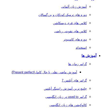
آموزش زبان آلمانی
دوره های ترمیک کودکان و بزرگسالان
کلاس های فری دیسکاشن
کلاس های تقویتی ریاضی
دوره های کامپیوتر
استخدام
آموزش ها
گرامر زمان ها
آموزش ماضی نقلی یا حال کامل(Present perfect)
گرامر های آیلتس 7
جامع ترین آموزش رایتینگ آیلتس
گرامر used to در زبان انگلیسی
کالوکیشن های زبان انگلیسی