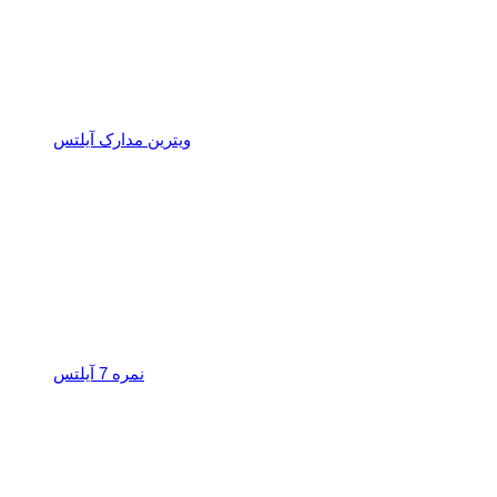
ویترین مدارک آیلتس
نمره 7 آیلتس