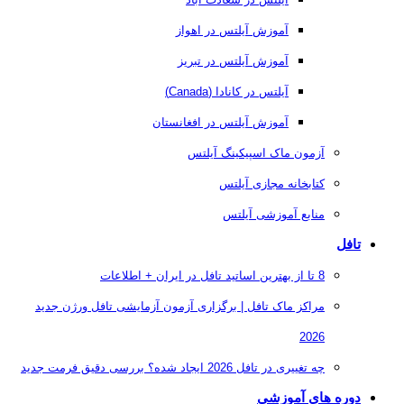
آموزش آیلتس در اهواز
آموزش آیلتس در تبریز
آیلتس در کانادا (Canada)
آموزش آیلتس در افغانستان
آزمون ماک اسپیکینگ آیلتس
کتابخانه مجازی آیلتس
منابع آموزشی آیلتس
تافل
8 تا از بهترین اساتید تافل در ایران + اطلاعات
مراکز ماک تافل | برگزاری آزمون آزمایشی تافل ورژن جدید
2026
چه تغییری در تافل 2026 ایجاد شده؟ بررسی دقیق فرمت جدید
دوره های آموزشی