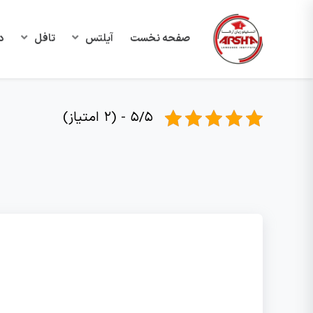
صفحه نخست
آیلتس
تافل
د
5/5 - (2 امتیاز)