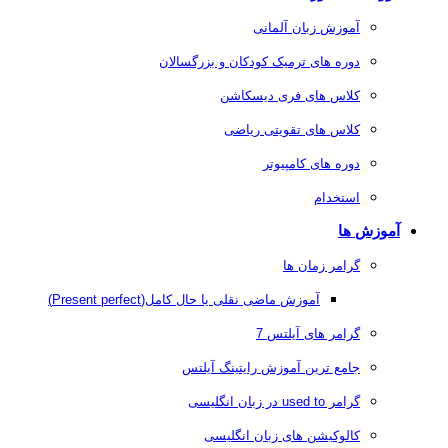
آموزش زبان آلمانی
دوره های ترمیک کودکان و بزرگسالان
کلاس های فری دیسکاشن
کلاس های تقویتی ریاضی
دوره های کامپیوتر
استخدام
آموزش ها
گرامر زمان ها
آموزش ماضی نقلی یا حال کامل(Present perfect)
گرامر های آیلتس 7
جامع ترین آموزش رایتینگ آیلتس
گرامر used to در زبان انگلیسی
کالوکیشن های زبان انگلیسی