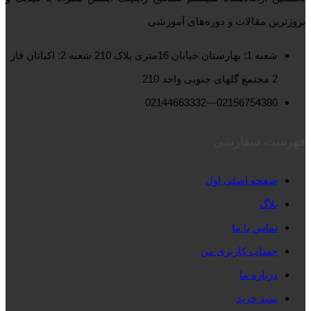
بروزترین مقالات و دوره‌های آموزشی
شعبه 1: بهارستان خیابان 16متری پلاک 210 شعبه 2: اکباتان فاز
2 مجتمع گلهای جنوبی واحد 210
02156754380---02144663332
فهرست سفارشی
صفحه اصلی اول
بلاگ
تماس با ما
حساب کاربری من
درباره ما
سبد خرید