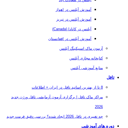
آموزش آیلتس در اهواز
آموزش آیلتس در تبریز
آیلتس در کانادا (Canada)
آموزش آیلتس در افغانستان
آزمون ماک اسپیکینگ آیلتس
کتابخانه مجازی آیلتس
منابع آموزشی آیلتس
تافل
8 تا از بهترین اساتید تافل در ایران + اطلاعات
مراکز ماک تافل | برگزاری آزمون آزمایشی تافل ورژن جدید
2026
چه تغییری در تافل 2026 ایجاد شده؟ بررسی دقیق فرمت جدید
دوره های آموزشی