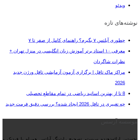
ویدئو
نوشته‌های تازه
چطوری آیلتس ۷ بگیرم؟ راهنمای کامل از صفر تا ۷
معرفی ۱۰ استاد برتر آموزش زبان انگلیسی در منزل تهران +
نظرات شاگردان
مراکز ماک تافل | برگزاری آزمون آزمایشی تافل ورژن جدید
2026
8 تا از بهترین اساتید ریاضی در تمام مقاطع تحصیلی
چه تغییری در تافل 2026 ایجاد شده؟ بررسی دقیق فرمت جدید
موسسه آرسس
نخستین ارائه‌دهنده‌ سیستم تصحیح رایتینگ آیلتس همراه با فیدبک و