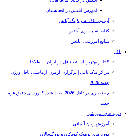
آموزش آیلتس در افغانستان
آزمون ماک اسپیکینگ آیلتس
کتابخانه مجازی آیلتس
منابع آموزشی آیلتس
تافل
8 تا از بهترین اساتید تافل در ایران + اطلاعات
مراکز ماک تافل | برگزاری آزمون آزمایشی تافل ورژن
جدید 2026
چه تغییری در تافل 2026 ایجاد شده؟ بررسی دقیق فرمت
جدید
دوره های آموزشی
آموزش زبان آلمانی
دوره های ترمیک کودکان و بزرگسالان