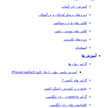
آموزش زبان آلمانی
دوره های ترمیک کودکان و بزرگسالان
کلاس های فری دیسکاشن
کلاس های تقویتی ریاضی
دوره های کامپیوتر
استخدام
آموزش ها
گرامر زمان ها
آموزش ماضی نقلی یا حال کامل(Present perfect)
گرامر های آیلتس 7
جامع ترین آموزش رایتینگ آیلتس
گرامر used to در زبان انگلیسی
کالوکیشن های زبان انگلیسی