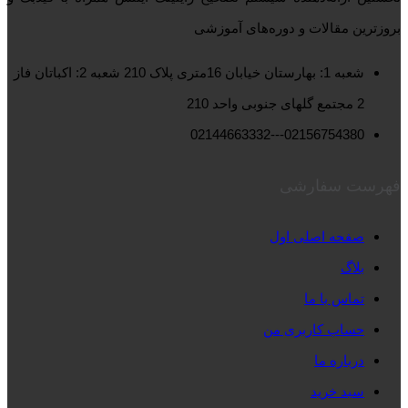
بروزترین مقالات و دوره‌های آموزشی
شعبه 1: بهارستان خیابان 16متری پلاک 210 شعبه 2: اکباتان فاز
2 مجتمع گلهای جنوبی واحد 210
02156754380---02144663332
فهرست سفارشی
صفحه اصلی اول
بلاگ
تماس با ما
حساب کاربری من
درباره ما
سبد خرید