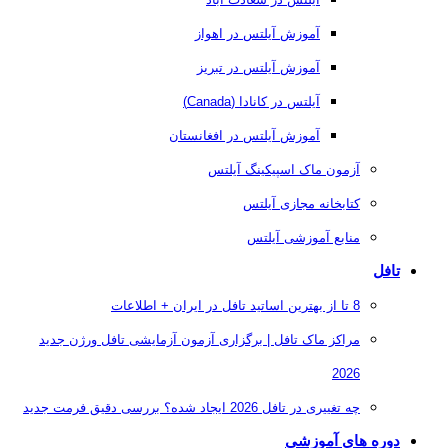
آموزش آیلتس در اهواز
آموزش آیلتس در تبریز
آیلتس در کانادا (Canada)
آموزش آیلتس در افغانستان
آزمون ماک اسپیکینگ آیلتس
کتابخانه مجازی آیلتس
منابع آموزشی آیلتس
تافل
8 تا از بهترین اساتید تافل در ایران + اطلاعات
مراکز ماک تافل | برگزاری آزمون آزمایشی تافل ورژن جدید
2026
چه تغییری در تافل 2026 ایجاد شده؟ بررسی دقیق فرمت جدید
دوره های آموزشی