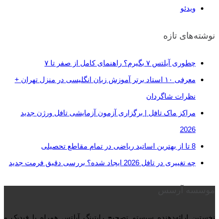
ویدئو
نوشته‌های تازه
چطوری آیلتس ۷ بگیرم؟ راهنمای کامل از صفر تا ۷
معرفی ۱۰ استاد برتر آموزش زبان انگلیسی در منزل تهران +
نظرات شاگردان
مراکز ماک تافل | برگزاری آزمون آزمایشی تافل ورژن جدید
2026
8 تا از بهترین اساتید ریاضی در تمام مقاطع تحصیلی
چه تغییری در تافل 2026 ایجاد شده؟ بررسی دقیق فرمت جدید
موسسه آرسس
نخستین ارائه‌دهنده‌ سیستم تصحیح رایتینگ آیلتس همراه با فیدبک و