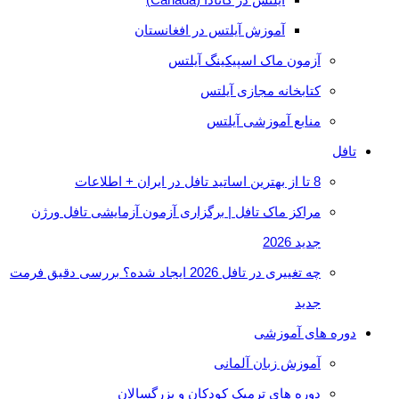
آموزش آیلتس در افغانستان
آزمون ماک اسپیکینگ آیلتس
کتابخانه مجازی آیلتس
منابع آموزشی آیلتس
تافل
8 تا از بهترین اساتید تافل در ایران + اطلاعات
مراکز ماک تافل | برگزاری آزمون آزمایشی تافل ورژن
جدید 2026
چه تغییری در تافل 2026 ایجاد شده؟ بررسی دقیق فرمت
جدید
دوره های آموزشی
آموزش زبان آلمانی
دوره های ترمیک کودکان و بزرگسالان