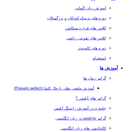
آموزش زبان آلمانی
دوره های ترمیک کودکان و بزرگسالان
کلاس های فری دیسکاشن
کلاس های تقویتی ریاضی
دوره های کامپیوتر
استخدام
آموزش ها
گرامر زمان ها
آموزش ماضی نقلی یا حال کامل(Present perfect)
گرامر های آیلتس 7
جامع ترین آموزش رایتینگ آیلتس
گرامر used to در زبان انگلیسی
کالوکیشن های زبان انگلیسی