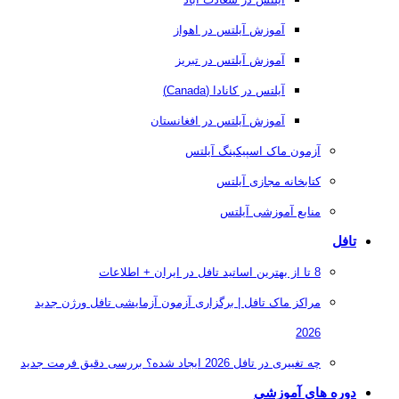
آموزش آیلتس در اهواز
آموزش آیلتس در تبریز
آیلتس در کانادا (Canada)
آموزش آیلتس در افغانستان
آزمون ماک اسپیکینگ آیلتس
کتابخانه مجازی آیلتس
منابع آموزشی آیلتس
تافل
8 تا از بهترین اساتید تافل در ایران + اطلاعات
مراکز ماک تافل | برگزاری آزمون آزمایشی تافل ورژن جدید
2026
چه تغییری در تافل 2026 ایجاد شده؟ بررسی دقیق فرمت جدید
دوره های آموزشی