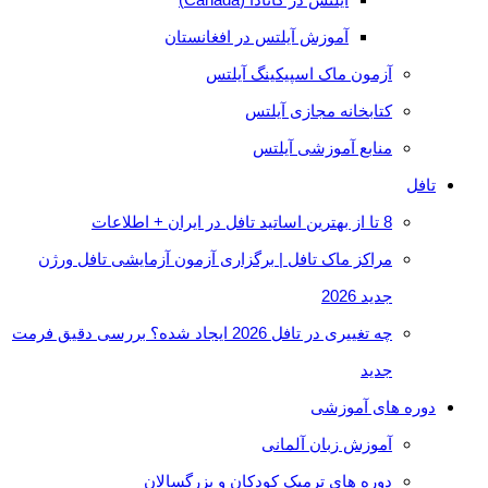
آموزش آیلتس در افغانستان
آزمون ماک اسپیکینگ آیلتس
کتابخانه مجازی آیلتس
منابع آموزشی آیلتس
تافل
8 تا از بهترین اساتید تافل در ایران + اطلاعات
مراکز ماک تافل | برگزاری آزمون آزمایشی تافل ورژن
جدید 2026
چه تغییری در تافل 2026 ایجاد شده؟ بررسی دقیق فرمت
جدید
دوره های آموزشی
آموزش زبان آلمانی
دوره های ترمیک کودکان و بزرگسالان