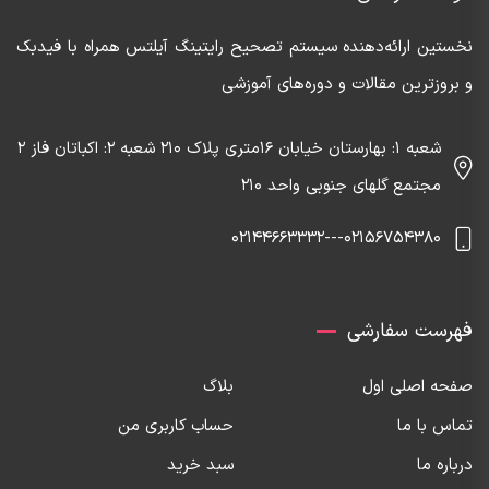
نخستین ارائه‌دهنده‌ سیستم تصحیح رایتینگ آیلتس همراه با فیدبک
و بروزترین مقالات و دوره‌های آموزشی
شعبه 1: بهارستان خیابان 16متری پلاک 210 شعبه 2: اکباتان فاز 2
مجتمع گلهای جنوبی واحد 210
02156754380---02144663332
فهرست سفارشی
صفحه اصلی اول
بلاگ
تماس با ما
حساب کاربری من
درباره ما
سبد خرید