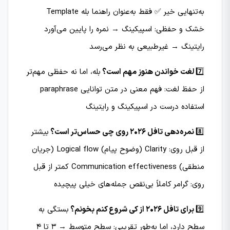
به‌تنهایی خیر ✅ فقط به‌عنوان راهنما بله Template
خشک و حفظی: اسپیکینگ → نمره را پایین می‌آورد
رایتینگ → غیرطبیعی به نظر می‌رسد
7️⃣
لغت خواندن هنوز مهم است؟
بله، اما نه حفظی مهم‌تر
از حفظ لغت: فهم معنی در متن توانایی paraphrase
استفاده درست در اسپیکینگ و رایتینگ
8️⃣
نمره‌دهی تافل 2026 روی چی حساس‌تر است؟
بیشتر
از قبل روی: Clarity (وضوح پیام) Logical flow (جریان
منطقی) Communication effectiveness کمتر از قبل
روی: گرامر کاملاً بی‌نقص جمله‌های خیلی پیچیده
9️⃣
برای تافل 2026 از کی شروع کنم بخونم؟
بستگی به
سطح دارد، اما به‌طور تقریبی: سطح متوسط → 3 تا 4