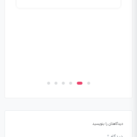
این
مراک
026
آزمو
دیدگاهتان را بنویسید
دیدگاه
*