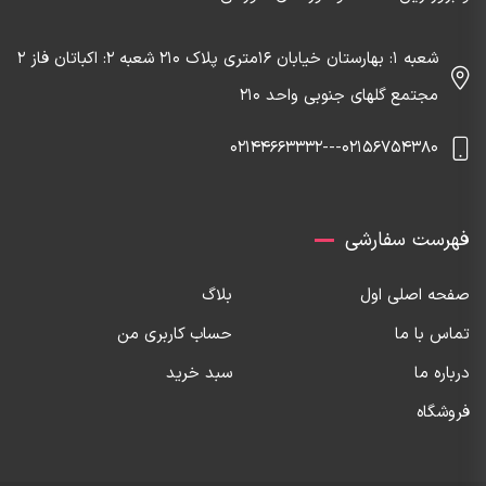
شعبه 1: بهارستان خیابان 16متری پلاک 210 شعبه 2: اکباتان فاز 2
مجتمع گلهای جنوبی واحد 210
02156754380---02144663332
فهرست سفارشی
صفحه اصلی اول
بلاگ
تماس با ما
حساب کاربری من
درباره ما
سبد خرید
فروشگاه