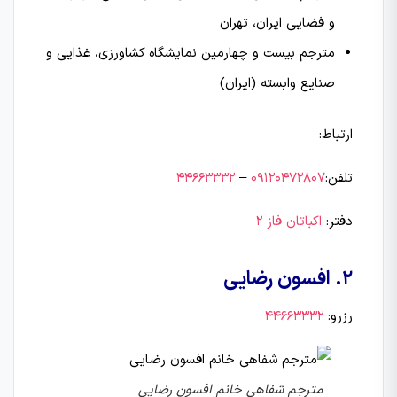
و فضایی ایران، تهران
مترجم بیست و چهارمین نمایشگاه کشاورزی، غذایی و
صنایع وابسته (ایران)
ارتباط:
تلفن:
09120472807
–
44663332
دفتر:
اکباتان فاز 2
2. افسون رضایی
رزرو:
44663332
مترجم شفاهی خانم افسون رضایی