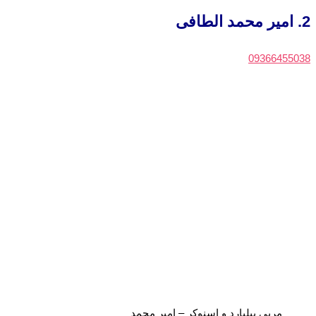
2. امیر محمد الطافی
09366455038
مربی بیلیارد و اسنوکر – امیر محمد