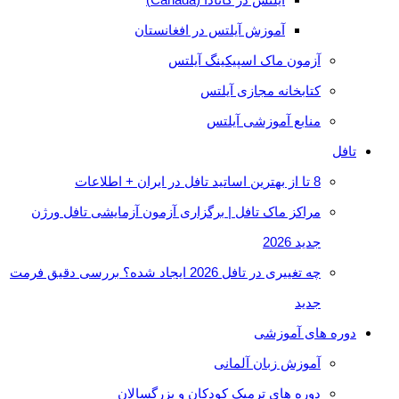
آموزش آیلتس در افغانستان
آزمون ماک اسپیکینگ آیلتس
کتابخانه مجازی آیلتس
منابع آموزشی آیلتس
تافل
8 تا از بهترین اساتید تافل در ایران + اطلاعات
مراکز ماک تافل | برگزاری آزمون آزمایشی تافل ورژن
جدید 2026
چه تغییری در تافل 2026 ایجاد شده؟ بررسی دقیق فرمت
جدید
دوره های آموزشی
آموزش زبان آلمانی
دوره های ترمیک کودکان و بزرگسالان