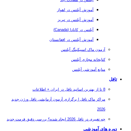
آموزش آیلتس در اهواز
آموزش آیلتس در تبریز
آیلتس در کانادا (Canada)
آموزش آیلتس در افغانستان
آزمون ماک اسپیکینگ آیلتس
کتابخانه مجازی آیلتس
منابع آموزشی آیلتس
تافل
8 تا از بهترین اساتید تافل در ایران + اطلاعات
مراکز ماک تافل | برگزاری آزمون آزمایشی تافل ورژن جدید
2026
چه تغییری در تافل 2026 ایجاد شده؟ بررسی دقیق فرمت جدید
دوره های آموزشی