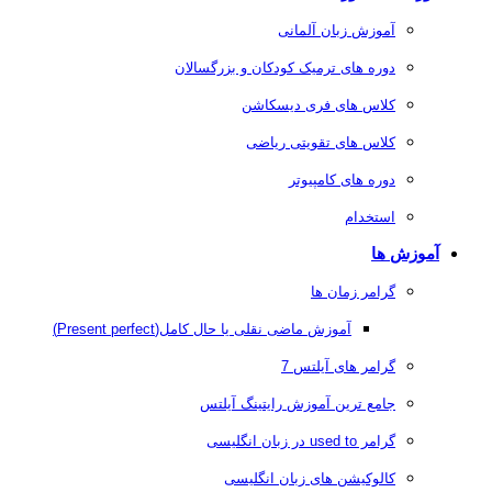
آموزش زبان آلمانی
دوره های ترمیک کودکان و بزرگسالان
کلاس های فری دیسکاشن
کلاس های تقویتی ریاضی
دوره های کامپیوتر
استخدام
آموزش ها
گرامر زمان ها
آموزش ماضی نقلی یا حال کامل(Present perfect)
گرامر های آیلتس 7
جامع ترین آموزش رایتینگ آیلتس
گرامر used to در زبان انگلیسی
کالوکیشن های زبان انگلیسی