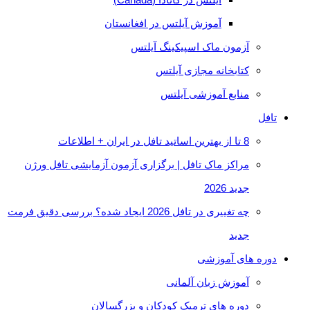
آموزش آیلتس در افغانستان
آزمون ماک اسپیکینگ آیلتس
کتابخانه مجازی آیلتس
منابع آموزشی آیلتس
تافل
8 تا از بهترین اساتید تافل در ایران + اطلاعات
مراکز ماک تافل | برگزاری آزمون آزمایشی تافل ورژن
جدید 2026
چه تغییری در تافل 2026 ایجاد شده؟ بررسی دقیق فرمت
جدید
دوره های آموزشی
آموزش زبان آلمانی
دوره های ترمیک کودکان و بزرگسالان