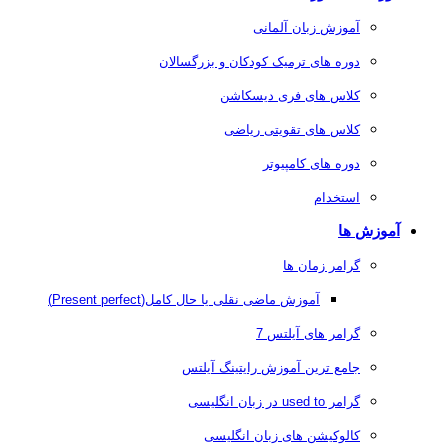
آموزش زبان آلمانی
دوره های ترمیک کودکان و بزرگسالان
کلاس های فری دیسکاشن
کلاس های تقویتی ریاضی
دوره های کامپیوتر
استخدام
آموزش ها
گرامر زمان ها
آموزش ماضی نقلی یا حال کامل(Present perfect)
گرامر های آیلتس 7
جامع ترین آموزش رایتینگ آیلتس
گرامر used to در زبان انگلیسی
کالوکیشن های زبان انگلیسی