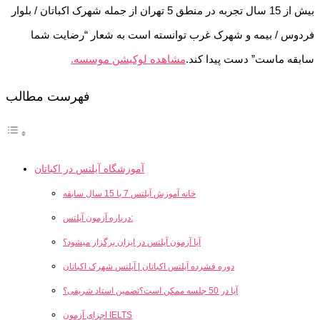
بیش از 15 سال تجربه در منطق 5 تهران از جمله شهرک اکباتان / بلوار
فردوس / بیمه و شهرک غرب توانسته است به شعار “رضایت شما
سابقه ماست” دست پیدا کند.
مشاهده لوکیشن موسسه.
فهرست مطالب
آموزشگاه آیلتس در اکباتان
خانه آموزش آیلتس 7 با 15 سال سابقه
درباره آزمون آیلتس:
آیا آزمون آیلتس در ایران برگزار میشود؟
دوره فشرده آیلتس اکباتان | آیلتس شهرک اکباتان
آیا در 50 جلسه ممکن است؟تضمین استاد شریفی؟
اجزای آزمون IELTS