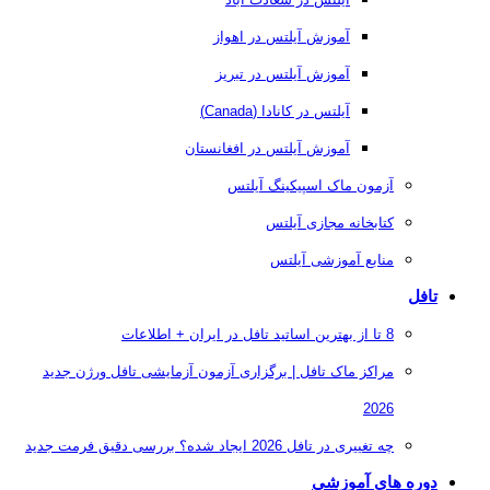
آموزش آیلتس در اهواز
آموزش آیلتس در تبریز
آیلتس در کانادا (Canada)
آموزش آیلتس در افغانستان
آزمون ماک اسپیکینگ آیلتس
کتابخانه مجازی آیلتس
منابع آموزشی آیلتس
تافل
8 تا از بهترین اساتید تافل در ایران + اطلاعات
مراکز ماک تافل | برگزاری آزمون آزمایشی تافل ورژن جدید
2026
چه تغییری در تافل 2026 ایجاد شده؟ بررسی دقیق فرمت جدید
دوره های آموزشی